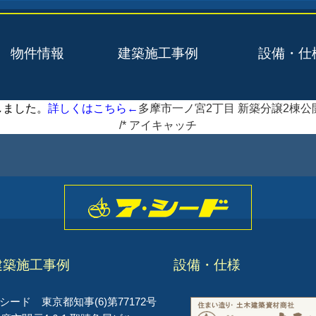
物件情報
建築施工事例
設備・仕
しました。
詳しくはこちら←
多摩市一ノ宮2丁目 新築分譲2棟公開
/* アイキャッチ
建築施工事例
設備・仕様
ード 東京都知事(6)第77172号