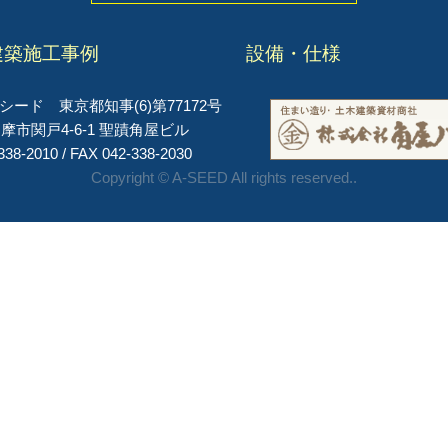
建築施工事例
設備・仕様
ード 東京都知事(6)第77172号
摩市関戸4-6-1 聖蹟角屋ビル
338-2010 / FAX 042-338-2030
Copyright © A-SEED All rights reserved..